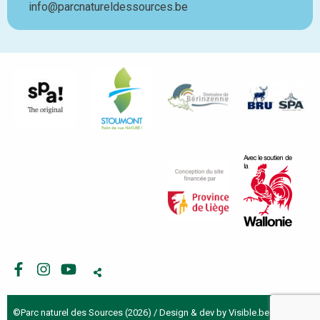
info@parcnatureldessources.be
Facebook
Instagram
Youtube
©Parc naturel des Sources (2026) / Design & dev by
Visible.be