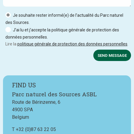
Je souhaite rester informé(e) de l’actualité du Parc naturel
des Sources.
J’ai lu et j’accepte la politique générale de protection des
données personnelles.
Lire la
politique générale de protection des données personnelles
.
SEND MESSAGE
FIND US
Parc naturel des Sources ASBL
Route de Bérinzenne, 6
4900
SPA
Belgium
T
Téléphone
+32 (0)87 63 22 05