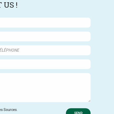
 US !
des Sources.
SEND