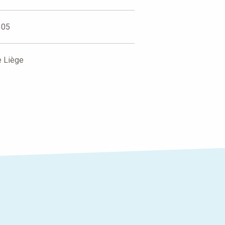
 05
e Liège