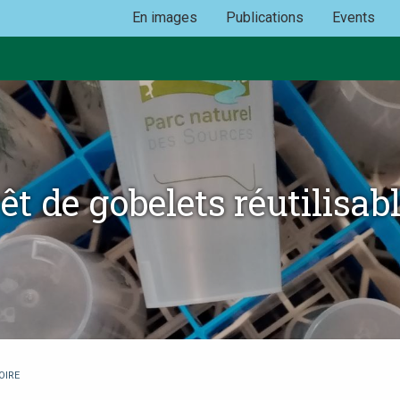
En images
Publications
Events
êt de gobelets réutilisab
OIRE