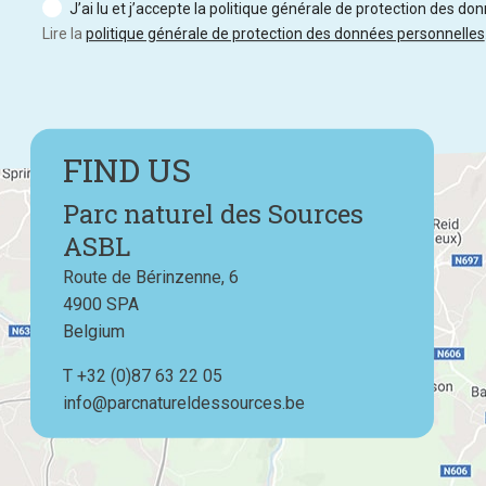
J’ai lu et j’accepte la politique générale de protection des do
Lire la
politique générale de protection des données personnelles
FIND US
Parc naturel des Sources
ASBL
Route de Bérinzenne, 6
4900
SPA
Belgium
T
Téléphone
+32 (0)87 63 22 05
info@parcnatureldessources.be