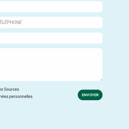
des Sources.
ENVOYER
nnées personnelles.
.