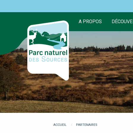
Aller
au
contenu
A PROPOS
DÉCOUVE
principal
You
ACCUEIL
PARTENAIRES