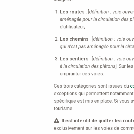
Les routes
: [
définition : voie ouve
aménagée pour la circulation des p
d'utilisateur;
L
e
s chemins
: [
définition : voie ou
qui n'est pas aménagée pour la circ
Les sentiers
: [
définition : voie ouv
à la circulation des piétons
]. Sur le
emprunter ces voies.
Ces trois catégories sont issues du
c
exceptions qui permettent notamment a
spécifique est mis en place. Si vous a
tourisme.
Il est interdit de quitter les rou
exclusivement sur les voies de communi