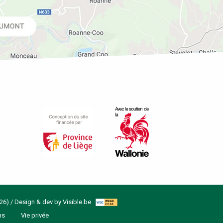
26) / Design & dev by
Visible.be
ns
Vie privée