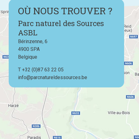
OÙ NOUS TROUVER ?
Parc naturel des Sources
ASBL
Bérinzenne, 6
4900
SPA
Belgique
T
Téléphone
+32 (0)87 63 22 05
info@parcnatureldessources.be