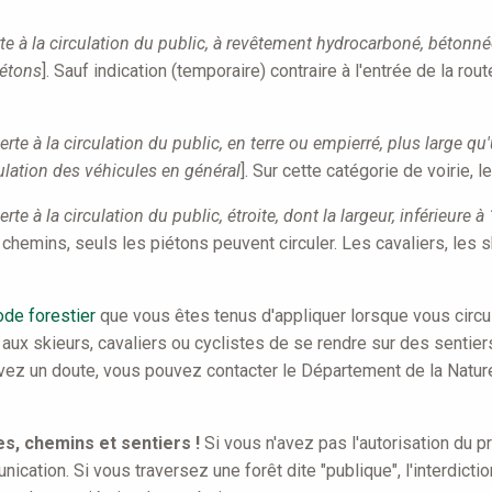
rte à la circulation du public, à revêtement hydrocarboné, bétonné
iétons
]. Sauf indication (temporaire) contraire à l'entrée de la route
verte à la circulation du public, en terre ou empierré, plus large q
ulation des véhicules en général
]. Sur cette catégorie de voirie, 
erte à la circulation du public, étroite, dont la largeur, inférieure
s chemins, seuls les piétons peuvent circuler. Les cavaliers, les 
ode forestier
que vous êtes tenus d'appliquer lorsque vous circu
ux skieurs, cavaliers ou cyclistes de se rendre sur des sentiers
vez un doute, vous pouvez contacter le Département de la Nature
tes, chemins et sentiers !
Si vous n'avez pas l'autorisation du p
cation. Si vous traversez une forêt dite "publique", l'interdict