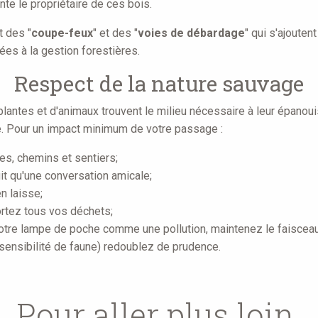
te le propriétaire de ces bois.
t des "
coupe-feux
" et des "
voies de débardage
" qui s'ajouten
es à la gestion forestières.
Respect de la nature sauvage
lantes et d'animaux trouvent le milieu nécessaire à leur épano
e. Pour un impact minimum de votre passage :
es, chemins et sentiers;
t qu'une conversation amicale;
 laisse;
rtez tous vos déchets;
 votre lampe de poche comme une pollution, maintenez le faisceau
e sensibilité de faune) redoublez de prudence.
Pour aller plus loin