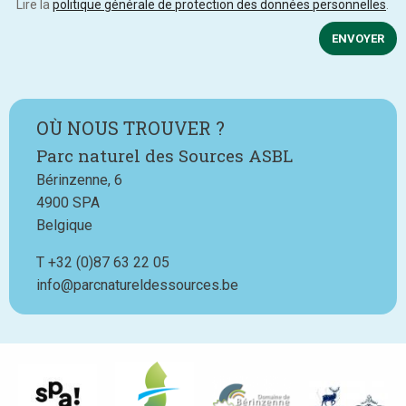
Lire la
politique générale de protection des données personnelles
.
ENVOYER
OÙ NOUS TROUVER ?
Parc naturel des Sources ASBL
Bérinzenne, 6
4900
SPA
Belgique
T
Téléphone
+32 (0)87 63 22 05
info@parcnatureldessources.be