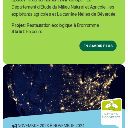
Département d'Étude du Milieu Naturel et Agricole ; les
exploitants agricoles et
La carrière Nelles de Bévercé
e.
Projet
Restauration écologique à Bronromme
Statut
En cours
EN SAVOIR PLUS
NOVEMBRE 2023 À NOVEMBRE 2024