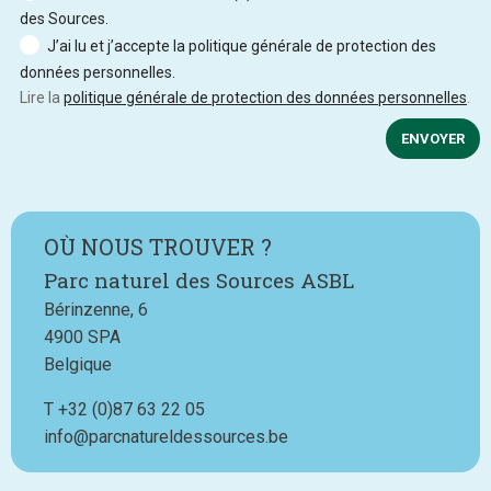
des Sources.
J’ai lu et j’accepte la politique générale de protection des
données personnelles.
Lire la
politique générale de protection des données personnelles
.
ENVOYER
OÙ NOUS TROUVER ?
Parc naturel des Sources ASBL
Bérinzenne, 6
4900
SPA
Belgique
T
Téléphone
+32 (0)87 63 22 05
info@parcnatureldessources.be