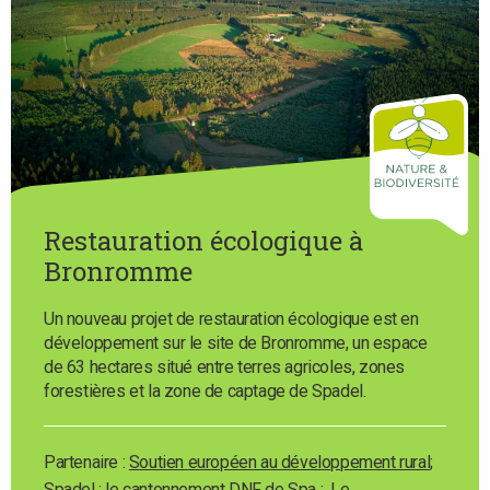
Restauration écologique à
Bronromme
Un nouveau projet de restauration écologique est en
développement sur le site de Bronromme, un espace
de 63 hectares situé entre terres agricoles, zones
forestières et la zone de captage de Spadel.
Partenaire :
Soutien européen au développement rural
;
Spadel
; le cantonnement DNF de Spa ; Le