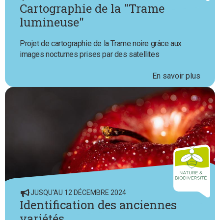
Cartographie de la "Trame
lumineuse"
Projet de cartographie de la Trame noire grâce aux
images nocturnes prises par des satellites
En savoir plus
JUSQU'AU 12 DÉCEMBRE 2024
Identification des anciennes
variétés