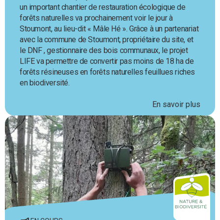
un important chantier de restauration écologique de
forêts naturelles va prochainement voir le jour à
Stoumont, au lieu-dit « Mâle Hé ». Grâce à un partenariat
avec la commune de Stoumont, propriétaire du site, et
le DNF , gestionnaire des bois communaux, le projet
LIFE va permettre de convertir pas moins de 18 ha de
forêts résineuses en forêts naturelles feuillues riches
en biodiversité.
En savoir plus