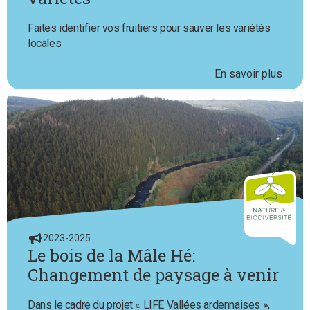
Faites identifier vos fruitiers pour sauver les variétés
locales
En savoir plus
2023-2025
Le bois de la Mâle Hé:
Changement de paysage à venir
Dans le cadre du projet « LIFE Vallées ardennaises »,