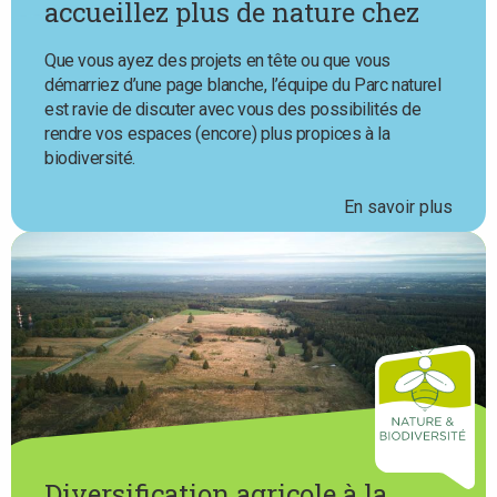
accueillez plus de nature chez
vous avec l’aide du Parc naturel
Que vous ayez des projets en tête ou que vous
démarriez d’une page blanche, l’équipe du Parc naturel
est ravie de discuter avec vous des possibilités de
rendre vos espaces (encore) plus propices à la
biodiversité.
En savoir plus
Diversification agricole à la