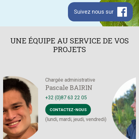
Suivez nous sur
Facebook
UNE ÉQUIPE AU SERVICE DE VOS
PROJETS
Chargée administrative
Photo
D
Pascale BAIRIN
+32 (0)87 63 22 05
+
CONTACTEZ-NOUS
(lundi, mardi, jeudi, vendredi)
(