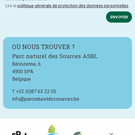
Lire la
politique générale de protection des données personnelles
.
ENVOYER
OÙ NOUS TROUVER ?
Parc naturel des Sources ASBL
Bérinzenne, 6
4900
SPA
Belgique
T
Téléphone
+32 (0)87 63 22 05
info@parcnatureldessources.be