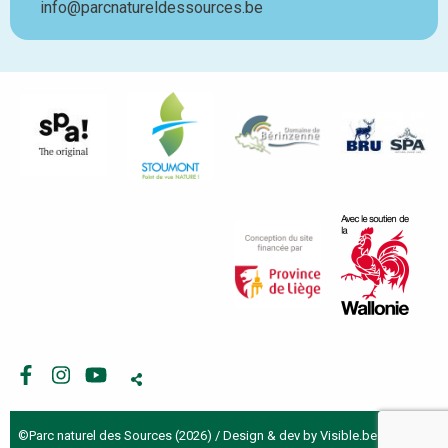
info@parcnatureldessources.be
Facebook
Instagram
Youtube
©Parc naturel des Sources (2026) / Design & dev by
Visible.be