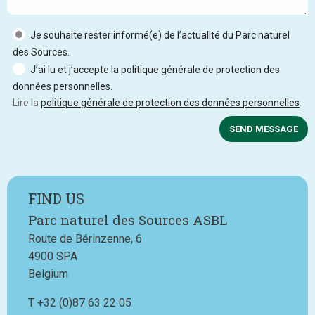
Je souhaite rester informé(e) de l’actualité du Parc naturel
des Sources.
J’ai lu et j’accepte la politique générale de protection des
données personnelles.
Lire la
politique générale de protection des données personnelles
.
SEND MESSAGE
FIND US
Parc naturel des Sources ASBL
Route de Bérinzenne, 6
4900
SPA
Belgium
T
Téléphone
+32 (0)87 63 22 05