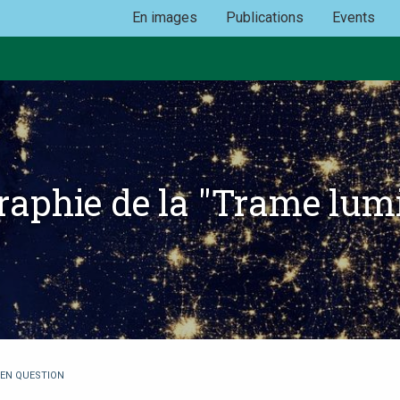
En images
Publications
Events
raphie de la "Trame lum
 EN QUESTION