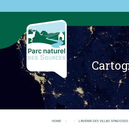
Overslaan
en
naar
de
inhoud
gaan
Cartog
You
HOME
L'AVENIR DES VILLAS SPADOISES