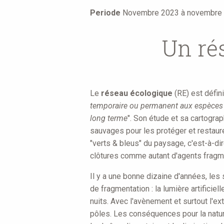
are
Periode
Novembre 2023 à novembre
here
Un ré
Le
réseau écologique
(RE) est défin
temporaire ou permanent aux espèces vé
long terme
". Son étude et sa cartogra
sauvages pour les protéger et restaur
"verts & bleus" du paysage, c'est-à-dir
clôtures comme autant d'agents fragm
Il y a une bonne dizaine d'années, les
de fragmentation : la lumière artificiel
nuits. Avec l'avènement et surtout l'ex
pôles. Les conséquences pour la nature