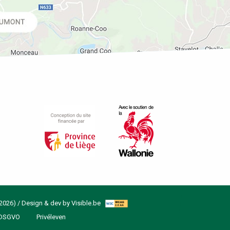
2026) / Design & dev by
Visible.be
DSGVO
Privéleven