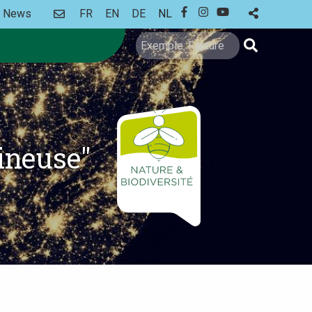
CONTACT
News
FR
EN
DE
NL
FACEBOOK
INSTAGRAM
YOUTUBE
Zoeken
ineuse"