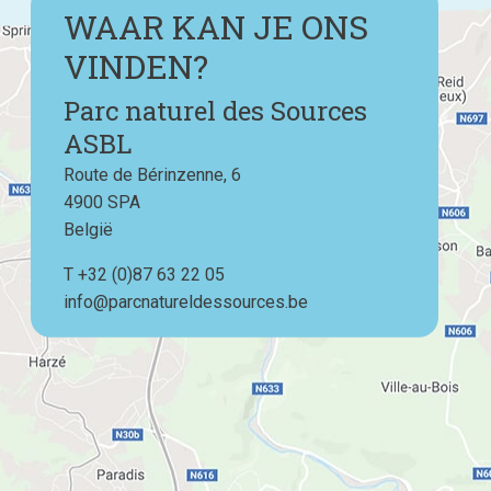
WAAR KAN JE ONS
VINDEN?
Parc naturel des Sources
ASBL
Route de Bérinzenne, 6
4900
SPA
België
T
Téléphone
+32 (0)87 63 22 05
info@parcnatureldessources.be